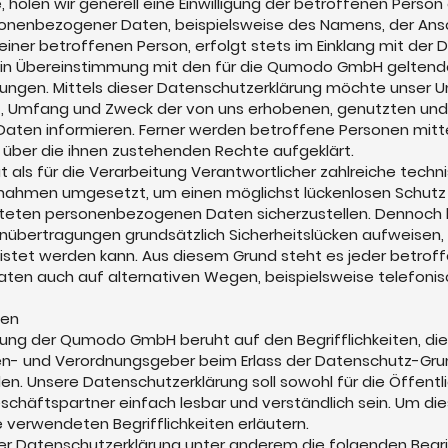
 holen wir generell eine Einwilligung der betroffenen Person 
onenbezogener Daten, beispielsweise des Namens, der Ansch
ner betroffenen Person, erfolgt stets im Einklang mit der
in Übereinstimmung mit den für die Qumodo GmbH geltend
gen. Mittels dieser Datenschutzerklärung möchte unser 
rt, Umfang und Zweck der von uns erhobenen, genutzten und
ten informieren. Ferner werden betroffene Personen mitte
über die ihnen zustehenden Rechte aufgeklärt.
ls für die Verarbeitung Verantwortlicher zahlreiche techn
nahmen umgesetzt, um einen möglichst lückenlosen Schutz 
eiteten personenbezogenen Daten sicherzustellen. Dennoch
nübertragungen grundsätzlich Sicherheitslücken aufweisen,
istet werden kann. Aus diesem Grund steht es jeder betroff
en auch auf alternativen Wegen, beispielsweise telefonisc
gen
ung der Qumodo GmbH beruht auf den Begrifflichkeiten, di
nien- und Verordnungsgeber beim Erlass der Datenschutz-Gr
. Unsere Datenschutzerklärung soll sowohl für die Öffentlic
chäftspartner einfach lesbar und verständlich sein. Um die
 verwendeten Begrifflichkeiten erläutern.
er Datenschutzerklärung unter anderem die folgenden Begri