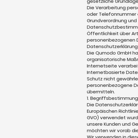
gesetzliche Grundlage,
Die Verarbeitung pers
oder Telefonnummer ei
Grundverordnung und 
Datenschutzbestimmun
Öffentlichkeit über A
personenbezogenen Da
Datenschutzerklärung 
Die Qumodo GmbH hat a
organisatorische Maß
Internetseite verarb
Internetbasierte Date
Schutz nicht gewährle
personenbezogene Dat
übermitteln.
1. Begriffsbestimmun
Die Datenschutzerklär
Europäischen Richtli
GVO) verwendet wurden
unsere Kunden und Ges
möchten wir vorab die
Wir verwenden in dies