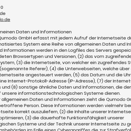
 0
de
o.de
emeinen Daten und Informationen
 Qumodo GmbH erfasst mit jedem Aufruf der Internetseite d
atisiertes System eine Reihe von allgemeinen Daten und In
 Informationen werden in den Logfiles des Servers gespeic
ndeten Browsertypen und Versionen, (2) das vom zugreifen
stem, (3) die Internetseite, von welcher ein zugreifendes 
 (sogenannte Referer), (4) die Unterwebseiten, welche über
ternetseite angesteuert werden, (5) das Datum und die Uhrz
 eine Internet-Protokoll-Adresse (IP-Adresse), (7) der Intern
 und (8) sonstige ähnliche Daten und Informationen, die d
uf unsere informationstechnologischen Systeme dienen.
er allgemeinen Daten und Informationen zieht die Qumodo 
betroffene Person. Diese Informationen werden vielmehr benö
tseite korrekt auszuliefern, (2) die Inhalte unserer Internets
optimieren, (3) die dauerhafte Funktionsfähigkeit unserer
ischen Systeme und der Technik unserer Internetseite zu g
gsbehörden im Falle eines Cyberangriffes die zur Strafver