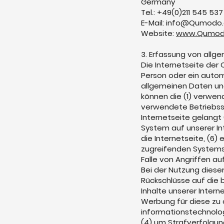
Germany
Tel.: +49(0)211 545 537
E-Mail:
info@Qumodo.
Website:
www.Qumod
3. Erfassung von allg
Die Internetseite der
Person oder ein autom
allgemeinen Daten und
können die (1) verwe
verwendete Betriebssy
Internetseite gelangt
System auf unserer In
die Internetseite, (6)
zugreifenden Systems
Falle von Angriffen a
Bei der Nutzung dies
Rückschlüsse auf die 
Inhalte unserer Interne
Werbung für diese zu 
informationstechnolog
(4) um Strafverfolgun