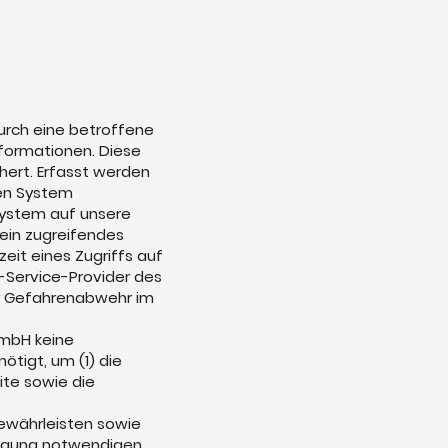
urch eine betroffene
formationen. Diese
hert. Erfasst werden
den System
System auf unsere
 ein zugreifendes
eit eines Zugriffs auf
et-Service-Provider des
er Gefahrenabwehr im
GmbH keine
tigt, um (1) die
eite sowie die
ewährleisten sowie
folgung notwendigen