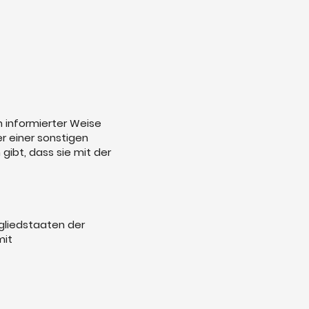
in informierter Weise
r einer sonstigen
ibt, dass sie mit der
gliedstaaten der
mit