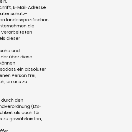
ein.
rift, E-Mail-Adresse
 Datenschutz-
en landesspezifischen
Unternehmen die
 verarbeiteten
ls dieser
ische und
der über diese
 können
 sodass ein absoluter
enen Person frei,
h, an uns zu
e durch den
undverordnung (DS-
hkeit als auch für
s zu gewährleisten,
ffe: