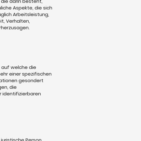
die darin besteht,
che Aspekte, die sich
lich Arbeitsleistung,
it, Verhalten,
orherzusagen.
 auf welche die
hr einer spezifischen
mationen gesondert
en, die
 identifizierbaren
juristische Person,